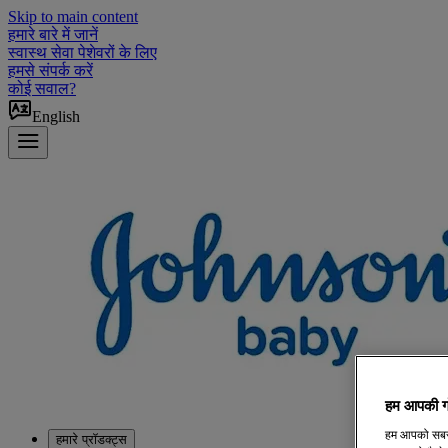
Skip to main content
हमारे बारे में जानें
स्वास्थ सेवा पेशेवरों के लिए
हमसे संपर्क करें
कोई सवाल?
English
हम आपकी गोप
हम आपको सबसे 
हमारे प्रॉडक्ट्स