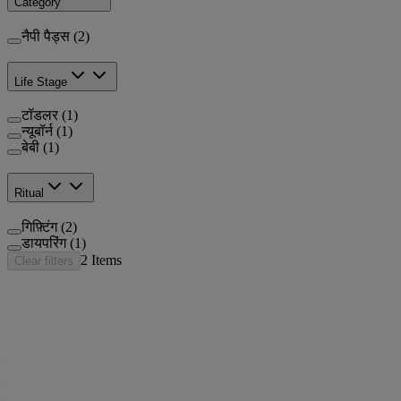
Category
नैपी पैड्स (2)
Life Stage
टॉडलर (1)
न्यूबॉर्न (1)
बेबी (1)
Ritual
गिफ़्टिंग (2)
डायपरिंग (1)
2
Items
Clear filters
Johnson’s Baby Powder Blossoms Natural
Johnson’s Baby Powder Natural
नहलाने के बाद का समय बेबी के साथ खेलने का सबसे अच्छा समय होता है।
बेबी को तौलिए में लपेट कर पोंछते समय आप अपने बेबी की सबसे प्यारी हँसी को
सुन सकते हैं।