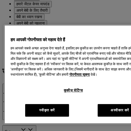
हमारे जेंटल केयर मापदंड
अपने बेबी के लिए तैयारी
बेबी का ध्यान रखना
अपने बेबी को नहलाना
अपने बेबी की मसाज करना"
हम आपकी गोपनीयता को महत्व देते हैं
होम
All Products
हम आपको सबसे अच्छा अनुभव देना चाहते हैं, इसलिए हम कुकीज़ का उपयोग करना चाहते हैं ताकि हमें
Powder
मिल सके कि अपनी साइट को कैसे सुधारें, आपके लिए चीजों को प्रासंगिक बनाए रखें और सोशल मीडिय
और विज्ञापनों को सक्षम करें। आप यहां या 'कुकी सेटिंग्स' में अपनी प्राथमिकताओं को समायोजित 
सभी कुकीज़ के लिए सहमत हैं तो 'स्वीकार' पर क्लिक करें, या केवल आवश्यक कुकीज़ के साथ जारी 
®
जॉनसन्स
बेबी पाउडर
'अस्वीकृत' पर क्लिक करें। अधिक जानकारी के लिए (जिसमें भागीदारों के साथ डेटा साझा करना और अ
स्थानांतरण शामिल हैं), 'कुकी सेटिंग्स' और हमारी
गोपनीयता सूचना
देखें।
Filters
कुकीज़ सेटिंग्स
Sort by
Filters
स्वीकृत करें
अस्वीकार करें
Sort by