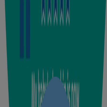
Caring for the planet
Animal Welfare
We don't conduct animal testing & support efforts to help end
cosmetic animal testing
Explore how we help protect from day 1
®
®
Johnson’s
Baby No More Tears
shampoo
Helps protect your baby’s eyes against irritation, from day 1