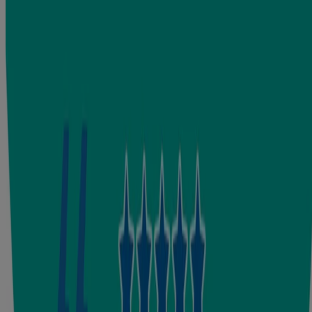
How to use
®
Use Johnson’s
milk + rice cream after your baby's bath or anytime
your baby has dry skin. Apply the cream gently over your baby’s
body. Enjoy this moment of bonding together.
Safety Tip:
For external use only. Keep out of reach of children.
Discontinue use if skin irritation occurs. Avoid contact with eyes.
Watch our products in action