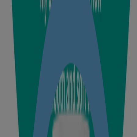
®
With our No More Tears
formula
Coconut based mild cleansers
pH balanced
KNOW MORE
®
Johnson’s
Baby Powder Natural
Absorbs excess moisture, keeping your baby’s skin comfortable and
dry.
Dermatologist tested
Highest purity talc
No parabens, no sulphates, no dyes
KNOW MORE
®
Johnson’s
Baby Cream
Keep dryness away by hydrating your baby's skin and locking in
moisture.