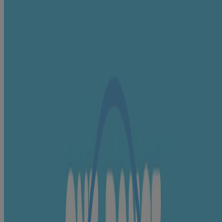
to help in skin nourishment
Quick absorbing and non-sticky
for a delightful experience for you & your baby
Know all baby safe ingredients
Content is restricted by privacy settings. Please review your cookie
settings to enable access.
When it comes to choosing the best for your little one, we are as
picky as you are. Come dive into our baby cream pack to see all the
baby safe ingredients.
Click to Experience Live
VIEW ALL INGREDIENTS