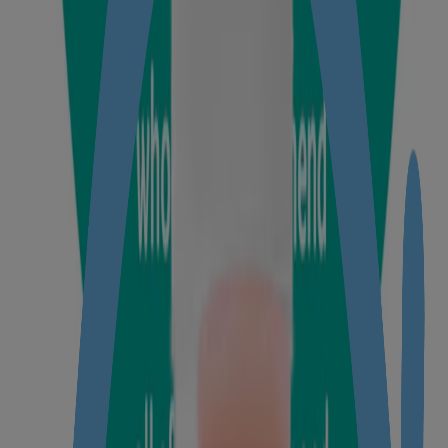
Upto 24-hour moisture lock
®
Clinically proven mild
Hypoallergenic
KNOW MORE
®
Johnson’s
Baby Oil
Enriched with pure vitamin E to help nourish your baby’s skin
®
Clinically proven mild
Quick absorbing
Dermatologist tested
KNOW MORE
®
Johnson’s
Baby Lotion
Keep dryness away by hydrating your baby's skin and locking in
moisture.