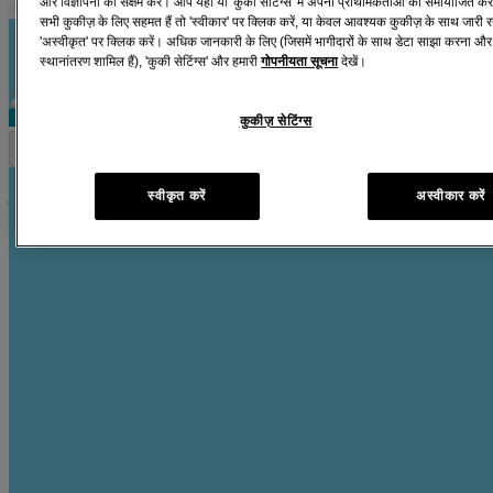
और विज्ञापनों को सक्षम करें। आप यहां या 'कुकी सेटिंग्स' में अपनी प्राथमिकताओं को समायोजित 
सभी कुकीज़ के लिए सहमत हैं तो 'स्वीकार' पर क्लिक करें, या केवल आवश्यक कुकीज़ के साथ जारी 
'अस्वीकृत' पर क्लिक करें। अधिक जानकारी के लिए (जिसमें भागीदारों के साथ डेटा साझा करना और अ
स्थानांतरण शामिल हैं), 'कुकी सेटिंग्स' और हमारी
गोपनीयता सूचना
देखें।
कुकीज़ सेटिंग्स
स्वीकृत करें
अस्वीकार करें
®
जॉनसन्स
मिल्क + राइस क्रीम
®
Baby’s skin is extra prone to dryness, which is why Johnson’s
milk
+ rice cream is designed with only baby safe ingredients, to help
protect your baby’s skin from dryness from day 1.
24 hour moisture lock*
helps with long lasting protection from dryness
With milk proteins & rice extracts