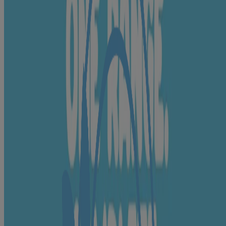
Helps
Glycerin🍃, Cocos Nucifera (Coconut) Oil🍃, Water
moisturise
🍃
Helps in
skin
nourishment
Milk Protein🍃, Hydrolysed rice bran protein🍃
& moisture
lock
Vitamins &
minerals;
Sodium Ascorbyl Phosphate, Copper Gluconate🍃,
Helps in
Magnesium Aspartate🍃, Zinc Gluconate🍃,
skin
Panthenol, Tocoheryl Acetate
nourishment
Isopropyl Palmitate🍃, Polysorbate 20, Glyceryl
For
Stearate🍃, Cetearyl Alcohol, Cetyl Alcohol, Stearic
consistent
Acid🍃, Palmitic Acid🍃, Carbomer, Xanthan Gum,
texture
Magnesium Aluminium Silicate🍃, Titanium dioxide
🍃