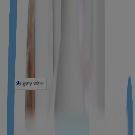
बेबी के साथ सफर करना
बेबी का ध्यान रखना
स्किन
नहलाना
बेबी के बालों की देखभाल और उन्हें संवारना
मसाज
कानूनी
गोपनीयता सूचना
केनव्यू इंडिया सहमति वापसी
कानूनी नोटिस
साइट मैप
स्वास्थ सेवा पेशेवरों के लिए
Press Statement
कुकीज़ सेटिंग्स
©
जॉनसन एंड जॉनसन प्राइवेट लिमिटेड 2015-22
©
JNTL Consumer Health (India) Private Limited 2023-25
यह साइट JNTL Consumer Health (India) Private Limited द्वारा
प्रकाशित की गई है, जो इसकी विषय सामग्री के लिए पूरी तरह ज़िम्मेदार है।
यह भारत के विज़िटर्स के लिए बनाई गई है। इस साइट में उन वेबसाइट की लिंक
हो सकती हैं, जिन पर हमारी प्राइवेसी पॉलिसी लागू नहीं होती है। ये लिंक
आपकी सुविधा के लिए, सिर्फ जानकारी के उद्देश्य से दी गई हैं। कुछ विषय