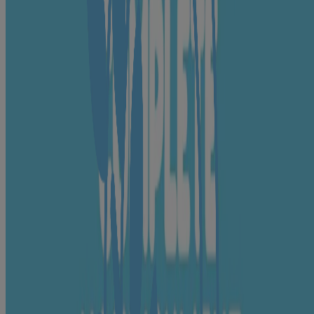
Helps keep
baby's skin
Dimethicone
soft
Ensures
cream is pH
Sodium Hydroxide
balanced
Helps keep
cream baby
p-Anisic Acid, Phenoxyethanol, Ethylhexylglycerin
safe
Your
beloved
Fragrance
®
Johnson’s
fragrance
🍃 = naturally derived