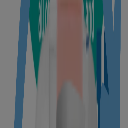
Upto 24-hour moisture lock formula
®
Clinically proven mild
Hypoallergenic
KNOW MORE
®
Johnson’s
Baby Soap
Helps protect your baby’s natural skin moisture, from day 1
With naturally derived glycerine
®
Clinically proven mild
Dermatologist tested
KNOW MORE
*Based on clinical study in relation to moisturization effect
Protect refers to helping protect against dryness